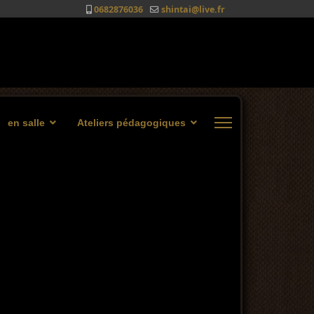
0682876036
shintai@live.fr
en salle
Ateliers pédagogiques