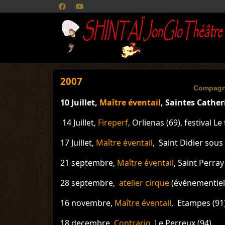
2007
Compagn
10 Juillet,
Maître éventail
, Saintes Catheri
14 Juillet,
Fireperf
, Orlienas (69), festival L
17 Juillet,
Maître
éventail
, Saint Didier sous 
21 septembre,
Maître éventail
, Saint Perray 
28 septembre,
atelier cirque
(événementiel), 
16 novembre,
Maître éventail
, Etampes (91)
18 decembre,
Contrario
, Le Perreux (94).