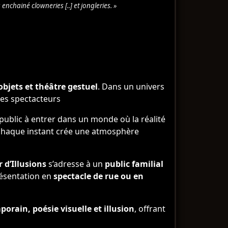
nchainé clowneries [..] et jongleries. »
bjets et théâtre gestuel
. Dans un univers
r des spectacteurs
e public à entrer dans un monde où la réalité
t chaque instant crée une atmosphère
 d’Illusions
s’adresse à un
public familial
résentation en
spectacle de rue ou en
orain, poésie visuelle et illusion
, offrant