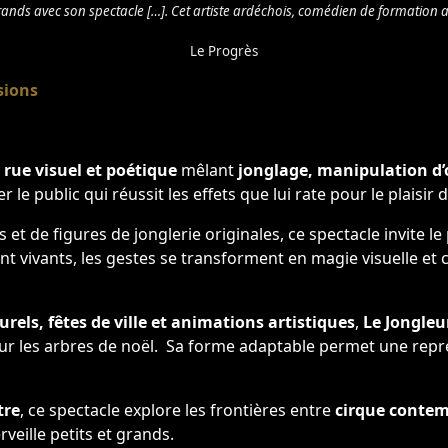
grands avec son spectacle […]. Cet artiste ardéchois, comédien de formation a e
Le Progrès
sions
 rue visuel et poétique
mêlant
jonglage, manipulation d’o
per le public qui réussit les effets que lui rate pour le plaisi
s et de figures de jonglerie originales, ce spectacle invite l
nt vivants, les gestes se transforment en magie visuelle e
rels, fêtes de ville et animations artistiques
,
Le Jongleur
 pour les arbres de noël. Sa forme adaptable permet une rep
tre
, ce spectacle explore les frontières entre
cirque contemp
veille petits et grands.