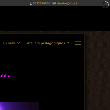
0682876036
shintai@live.fr
en salle
Ateliers pédagogiques
ublic