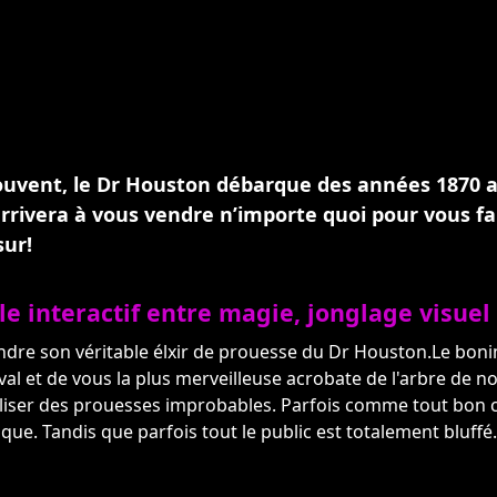
uvent, le Dr Houston débarque des années 1870 av
l arrivera à vous vendre n’importe quoi pour vous f
sur!
le interactif entre magie, jonglage visue
endre son véritable élxir de prouesse du Dr Houston.Le bon
val et de vous la plus merveilleuse acrobate de l'arbre de noël
liser des prouesses improbables. Parfois comme tout bon ch
e. Tandis que parfois tout le public est totalement bluffé...