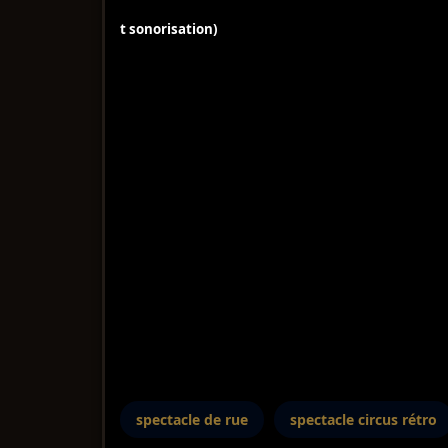
t sonorisation)
spectacle de rue
spectacle circus rétro