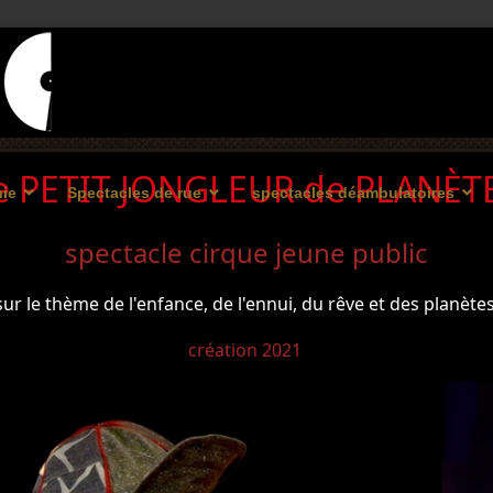
e PETIT JONGLEUR de PLANÈT
ie
Spectacles de rue
spectacles déambulatoires
spectacle cirque jeune public
sur le thème de l'enfance, de l'ennui, du rêve et des planète
création 2021