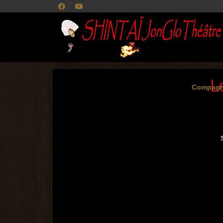
L
Compagn