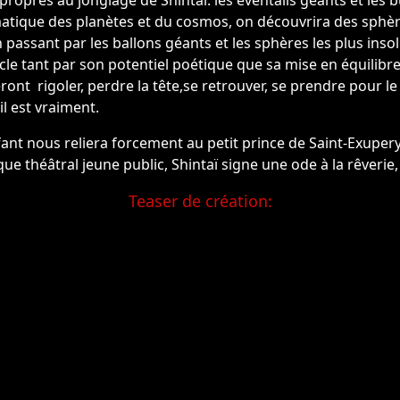
propres au jonglage de Shintaï: les éventails géants et les
ématique des planètes et du cosmos, on découvrira des sphère
 en passant par les ballons géants et les sphères les plus in
le tant par son potentiel poétique que sa mise en équilibr
ont rigoler, perdre la tête,se retrouver, se prendre pour le c
il est vraiment.
fant nous reliera forcement au petit prince de Saint-Exupery
 théâtral jeune public, Shintaï signe une ode à la rêverie, à
Teaser de création: