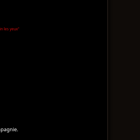
in les yeux"
mpagnie.