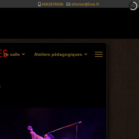
0682876036
shintai@live.fr
ES
en salle
Ateliers pédagogiques
s