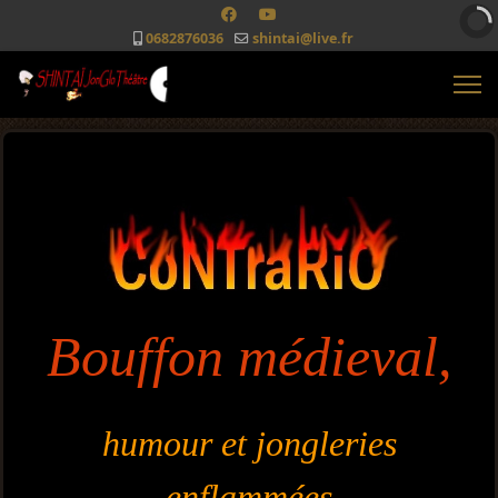
0682876036
shintai@live.fr
Bouffon médieval,
humour et jongleries
enflammées