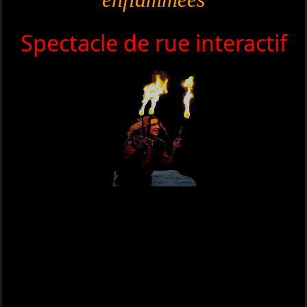
S
p
e
c
t
a
c
l
e
d
e
r
u
e
i
n
t
e
r
a
c
t
if