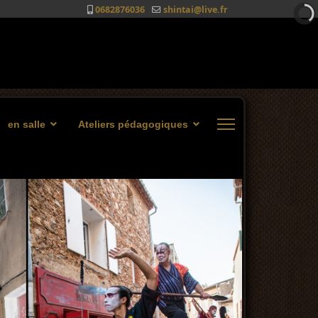
0682876036
shintai@live.fr
en salle
Ateliers pédagogiques