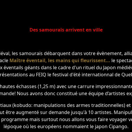
Des samouraïs arrivent en ville
al, les samouraïs débarquent dans votre évènement, allian
tacle
Maître éventail, les mains qui fleurissent...
le specta
ux éventails géants dans le cadre d'un rituel du Japon médiév
résentations au FEIQ le festival d'été internationnal de Que
ès hautes échasses (1,25 m) avec une carrure impressionnant
nde! Nous avons donc constitué une équipe d’artistes expe
rtiaux (kobudo: manipulations des armes traditionnelles) et 
eut être augmenté sur demande jusqu'à 10 artistes. Manipula
 programme mais surtout nous allons vous faire voyager ve
lépoque où les européens nommaient le japon Cipango.