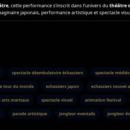
âtre
, cette performance s’inscrit dans l’univers du
théâtre 
ginaire japonais, performance artistique et spectacle visue
spectacle déambulatoire échassiers
spectacle médiév
me tour du monde
echassiers japon
echassiers nouvel a
s arts martiaux
spectacle visuel
animation festival
n
parade artistique
jongleur eventails
jongleur év