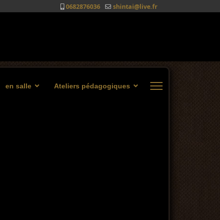
0682876036
shintai@live.fr
en salle
Ateliers pédagogiques