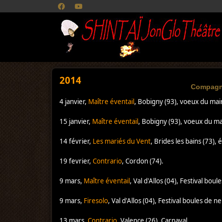
2014
Compagn
4 janvier,
Maître éventail
, Bobigny (93), voeux du mai
15 janvier,
Maître éventail
, Bobigny (93), voeux du ma
14 février,
Les mariés du Vent
, Brides les bains (73),
19 fevrier,
Contrario
, Cordon (74).
9 mars,
Maître éventail
, Val d'Allos (04), Festival bou
9 mars,
Firesolo
, Val d'Allos (04), Festival boules de n
13 mars,
Contrario
, Valence (26), Carnaval.