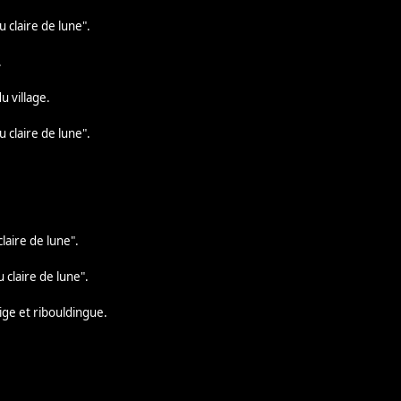
u claire de lune".
.
du village.
u claire de lune".
claire de lune".
u claire de lune".
neige et ribouldingue.