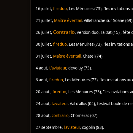
16 juillet,
fireduo
, Les Ménuires (73), "les invitations a
21 juilllet,
Maître éventail
, Villefranche sur Soane (69)
Contrario
26 juillet,
, version duo, Talizat (15) , fête 
30 juillet,
fireduo
, Les Ménuires (73), "les invitations a
31 juillet,
Maître éventail
, Chatel (74).
4 aout,
L'aviateur
, devoluy (73).
6 aout,
fireduo
, Les Ménuires (73), "les invitations au 
20 aout ,
fireduo
, Les Ménuires (73), "les invitations a
24 aout,
l'aviateur
, Val d'allos (04), festival boule de 
28 aout,
contrario
, Chomerac (07).
27 septembre,
l'aviateur
, cogolin (83).