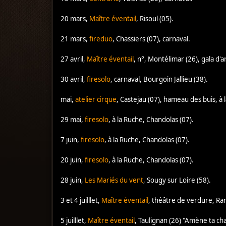
20 mars,
Maître éventail
, Risoul (05).
21 mars,
fireduo
, Chassiers (07), carnaval.
27 avril,
Maître éventail
, n°, Montélimar (26), gala d'a
30 avril,
firesolo
, carnaval, Bourgoin Jallieu (38).
mai,
atelier cirque
, Castejau (07), hameau des buis, à
29 mai,
firesolo
, à la Ruche, Chandolas (07).
7 juin,
firesolo
, à la Ruche, Chandolas (07).
20 juin,
firesolo
, à la Ruche, Chandolas (07).
28 juin,
Les Mariés du vent
, Sougy sur Loire (58).
3 et 4 juilllet,
Maître éventail
, théâtre de verdure, Ram
5 juilllet,
Maître éventail
, Taulignan (26) "Amène ta cha