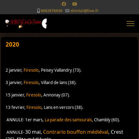
0682876036
shintai@live.fr
2020
2 janvier
,
Firesolo
, Peisey Vallandry (73).
3 janvier
,
Firesolo
, Villard de lans (38).
15 janvier
,
Firesolo
, Annonay (07).
13 fevrier
,
Firesolo
, Lans en vercors (38).
ANNULE-
1er mars,
La parade des samouraïs
, Chambly (60)
.
30 mai,
Contrario bouffon médiéval
, Crest
ANNULE-