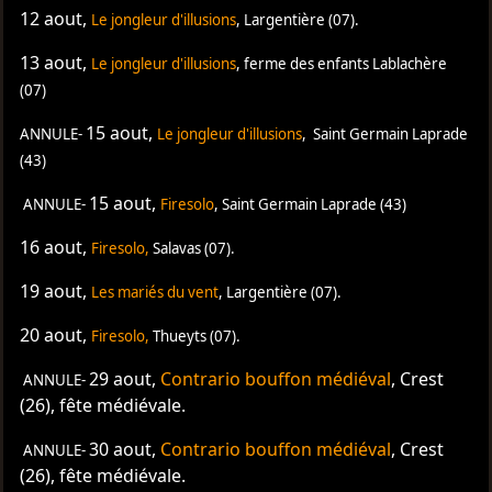
12 aout,
Le jongleur d'illusions
,
Largentière (07).
13 aout,
Le jongleur d'illusions
,
ferme des enfants Lablachère
(07)
15 aout,
ANNULE-
Le jongleur d'illusions
,
Saint G
ermain Laprade
(43)
15 aout,
ANNULE-
Firesolo
,
Saint G
ermain Laprade (43)
16 aout,
Firesolo
,
Salavas (07).
19 aout,
Les mariés du vent
,
Largentière (07).
20 aout,
Firesolo
,
Thueyts (07).
29 aout,
Contrario bouffon médiéval
, Crest
ANNULE-
(26), fête médiévale.
30 aout,
Contrario bouffon médiéval
, Crest
ANNULE-
(26), fête médiévale.