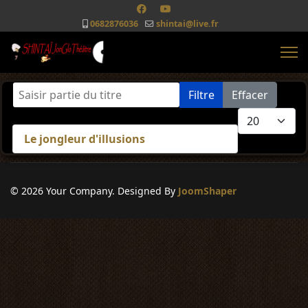
0682876036
shintai@live.fr
Saisir partie du titre
Filtre
Effacer
Afficher #
Le jongleur d'illusions
© 2026 Your Company. Designed By
JoomShaper