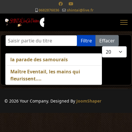
0682876036
shintai@live.fr
Saisir partie du titre
Filtre
Effacer
Afficher #
la parade des samouraïs
Maître Eventail, les mains qui
fleurissent....
© 2026 Your Company. Designed By
JoomShaper