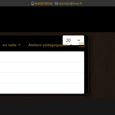
0682876036
shintai@live.fr
Afficher #
en salle
Ateliers pédagogiques