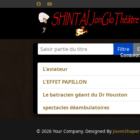
Saisir partie du titre
Filtre
E
Compagn
L'aviateur
L'EFFET PAPILLON
Le batracien géant du Dr Houston
spectacles déambulatoires
© 2026 Your Company. Designed By
JoomShaper