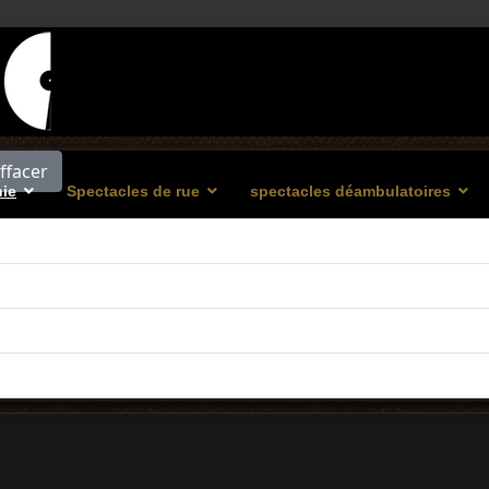
ffacer
ie
Spectacles de rue
spectacles déambulatoires