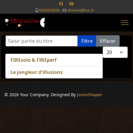
0682876036
shintai@live.fr
Saisir partie du titre
Filtre
Effacer
Afficher #
FIREsolo & FIREperf
Le jongleur d'illusions
© 2026 Your Company. Designed By
JoomShaper