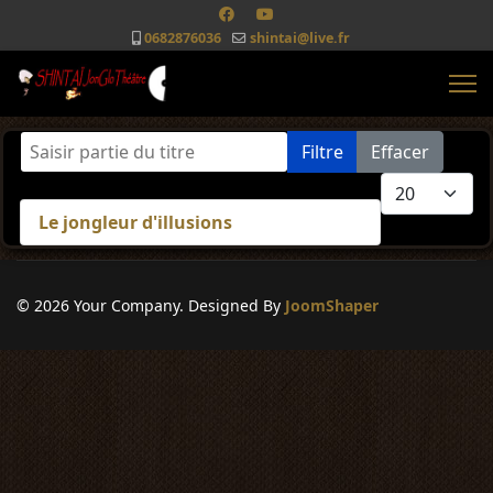
0682876036
shintai@live.fr
Saisir partie du titre
Filtre
Effacer
Afficher #
Le jongleur d'illusions
© 2026 Your Company. Designed By
JoomShaper