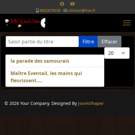
0682876036
shintai@live.fr
Saisir partie du titre
Filtre
Effacer
Afficher #
la parade des samouraïs
Maître Eventail, les mains qui
fleurissent....
© 2026 Your Company. Designed By
JoomShaper