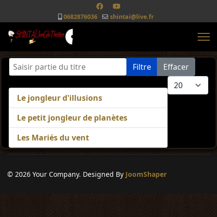
0682876036
shintai@live.fr
Saisir partie du titre
Filtre
Effacer
Afficher #
Le jongleur d'illusions
Le petit jongleur de planètes
Les Mariés du vent
© 2026 Your Company. Designed By
JoomShaper